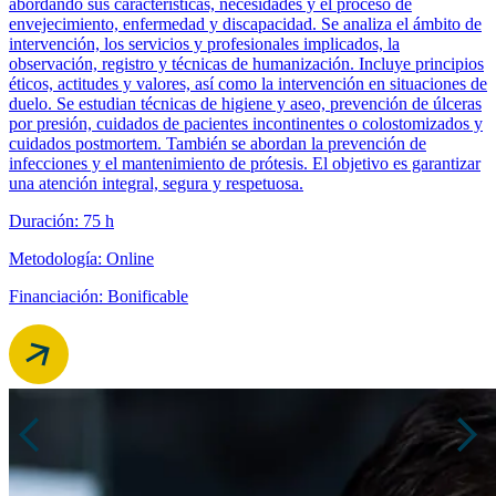
abordando sus características, necesidades y el proceso de
envejecimiento, enfermedad y discapacidad. Se analiza el ámbito de
intervención, los servicios y profesionales implicados, la
observación, registro y técnicas de humanización. Incluye principios
éticos, actitudes y valores, así como la intervención en situaciones de
duelo. Se estudian técnicas de higiene y aseo, prevención de úlceras
por presión, cuidados de pacientes incontinentes o colostomizados y
cuidados postmortem. También se abordan la prevención de
infecciones y el mantenimiento de prótesis. El objetivo es garantizar
una atención integral, segura y respetuosa.
Duración: 75 h
Metodología: Online
Financiación: Bonificable