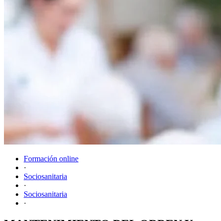
Formación online
·
Sociosanitaria
·
Sociosanitaria
·