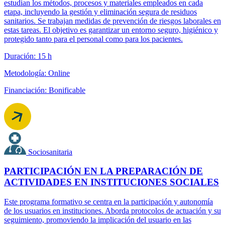
estudian los métodos, procesos y materiales empleados en cada
etapa, incluyendo la gestión y eliminación segura de residuos
sanitarios. Se trabajan medidas de prevención de riesgos laborales en
estas tareas. El objetivo es garantizar un entorno seguro, higiénico y
protegido tanto para el personal como para los pacientes.
Duración: 15 h
Metodología: Online
Financiación: Bonificable
Sociosanitaria
PARTICIPACIÓN EN LA PREPARACIÓN DE
ACTIVIDADES EN INSTITUCIONES SOCIALES
Este programa formativo se centra en la participación y autonomía
de los usuarios en instituciones. Aborda protocolos de actuación y su
seguimiento, promoviendo la implicación del usuario en las