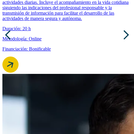
actividades diarias. Incluye el acompañamiento en la vida cotidiana
siguiendo las indicaciones del profesional responsable y la
transmisión de información para facilitar el desarrollo de las
actividades de manera segura y autónoma.
Duración: 20 h
Metodología: Online
Financiación: Bonificable