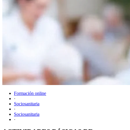
Formación online
·
Sociosanitaria
·
Sociosanitaria
·