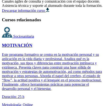
Canales ágiles de consulta y comunicación con el equipo docente.
Asistencia técnica y soporte al alumnado durante toda la formación.
Descargar información curso
Cursos relacionados
Sociosanitaria
MOTIVACIÓN
Este programa formativo se centra en la motivación personal y su
aplicación en la vida diaria y profesional. Analiza qué es la
motivación, sus tipos y diferencias entre motivación intrínseca y
extrínseca. Presenta claves para construir una base sólida de
motivación y estrategias de automotivación, así como métodos para
motivar a otras personas. Aborda el papel del cerebro, el estado de
“flow”, la actitud positiva y el lenguaje en el proceso motivacional.
Finalmente, ofrece herramientas prácticas para potenciar el
desarrollo personal y el bienestar.
Duración: 25 h
Metodología: Online