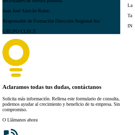
necesidades de nuestra plantilla.
Lau
Juan José Alarcón Rubio
Tal
Responsable de Formación Dirección Regional Sur
IN
GRUPO CLECE
Aclaramos todas tus dudas, contáctanos
Solicita más información. Rellena este formulario de consulta,
podemos ayudar al crecimiento y beneficio de tu empresa. Sin
compromiso.
O Llámanos ahora