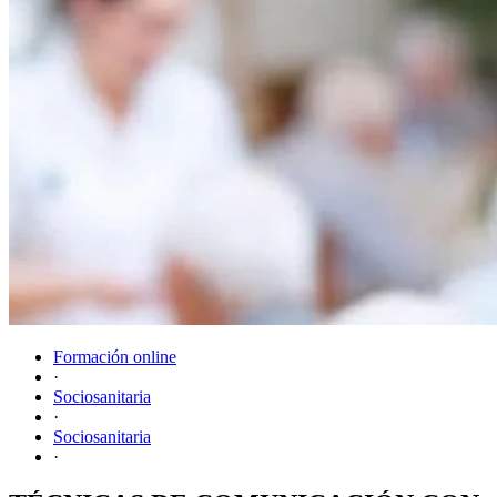
Formación online
·
Sociosanitaria
·
Sociosanitaria
·