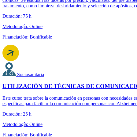
crónicas. Se estudian las úlceras por presión, vasculares, del pie diab
tratamiento, como limpieza, desbridamiento y selección de apósitos, c
Duración: 75 h
Metodología: Online
Financiación: Bonificable
Sociosanitaria
UTILIZACIÓN DE TÉCNICAS DE COMUNICACI
Este curso trata sobre la comunicación en personas con necesidades es
específicas para facilitar la comunicación con personas con Alzheimer
Duración: 25 h
Metodología: Online
Financiación: Bonificable