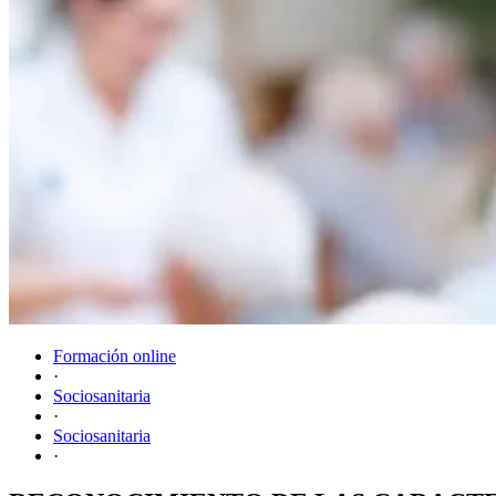
Formación online
·
Sociosanitaria
·
Sociosanitaria
·