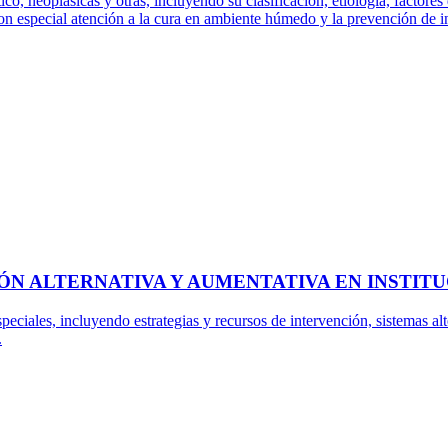
ético, neoplásicas y otras, incluyendo su clasificación, etiología, fact
on especial atención a la cura en ambiente húmedo y la prevención de i
ÓN ALTERNATIVA Y AUMENTATIVA EN INSTIT
peciales, incluyendo estrategias y recursos de intervención, sistemas a
.