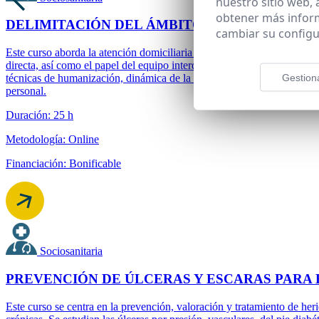
nuestro sitio web,
obtener más infor
DELIMITACIÓN DEL ÁMBITO DE LA ATENCIÓ
cambiar su configu
Este curso aborda la atención domiciliaria a personas dependientes, c
directa, así como el papel del equipo interdisciplinar. Incluye vocabul
Gestion
técnicas de humanización, dinámica de la relación de ayuda, intervenc
personal.
Duración: 25 h
Metodología: Online
Financiación: Bonificable
Sociosanitaria
PREVENCIÓN DE ÚLCERAS Y ESCARAS PARA 
Este curso se centra en la prevención, valoración y tratamiento de her