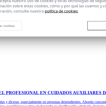
 acepta nuestro uso de cookies y otras tecnologías de segui
mación sobre estas cookies, cómo y por qué las usamos y
N DOMICILIARIA
ración, consulte nuestra
política de cookies
.
entrado en la integración de cuidados, ética y humanización. Se estudian
ario básico, principios éticos, confidencialidad, respeto a la intimidad y
ar cookies
Rechazar todas las cookies
Aceptar
ión en el duelo y observación con registro de la evolución funcional. Ad
EL PROFESIONAL EN CUIDADOS AUXILIARES 
idas y úlceras, especialmente en personas dependientes. Aborda conceptos