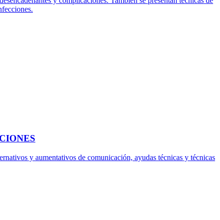
ores desencadenantes y complicaciones. También se presentan técnicas de
nfecciones.
UCIONES
lternativos y aumentativos de comunicación, ayudas técnicas y técnicas