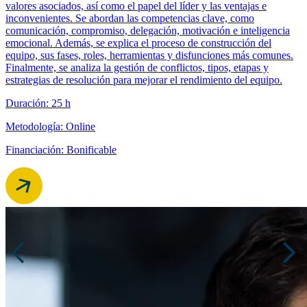
valores asociados, así como el papel del líder y las ventajas e
inconvenientes. Se abordan las competencias clave, como
comunicación, compromiso, delegación, motivación e inteligencia
emocional. Además, se explica el proceso de construcción del
equipo, sus fases, roles, herramientas y disfunciones más comunes.
Finalmente, se analiza la gestión de conflictos, tipos, etapas y
estrategias de resolución para mejorar el rendimiento del equipo.
Duración: 25 h
Metodología: Online
Financiación: Bonificable