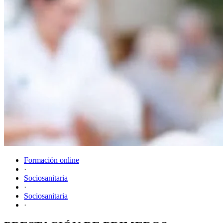
Formación online
·
Sociosanitaria
·
Sociosanitaria
·