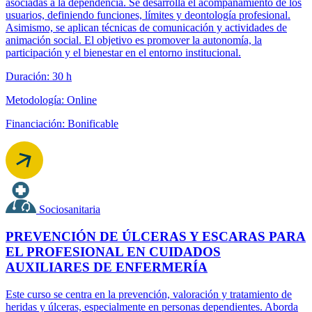
asociadas a la dependencia. Se desarrolla el acompañamiento de los
usuarios, definiendo funciones, límites y deontología profesional.
Asimismo, se aplican técnicas de comunicación y actividades de
animación social. El objetivo es promover la autonomía, la
participación y el bienestar en el entorno institucional.
Duración: 30 h
Metodología: Online
Financiación: Bonificable
Sociosanitaria
PREVENCIÓN DE ÚLCERAS Y ESCARAS PARA
EL PROFESIONAL EN CUIDADOS
AUXILIARES DE ENFERMERÍA
Este curso se centra en la prevención, valoración y tratamiento de
heridas y úlceras, especialmente en personas dependientes. Aborda