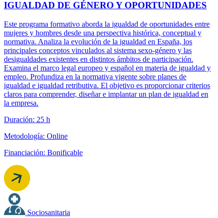
IGUALDAD DE GÉNERO Y OPORTUNIDADES
Este programa formativo aborda la igualdad de oportunidades entre
mujeres y hombres desde una perspectiva histórica, conceptual y
normativa. Analiza la evolución de la igualdad en España, los
principales conceptos vinculados al sistema sexo-género y las
desigualdades existentes en distintos ámbitos de participación.
Examina el marco legal europeo y español en materia de igualdad y
empleo. Profundiza en la normativa vigente sobre planes de
igualdad e igualdad retributiva. El objetivo es proporcionar criterios
claros para comprender, diseñar e implantar un plan de igualdad en
la empresa.
Duración: 25 h
Metodología: Online
Financiación: Bonificable
Sociosanitaria