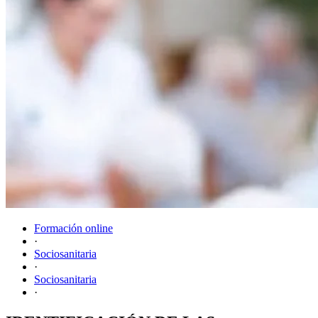
Formación online
·
Sociosanitaria
·
Sociosanitaria
·