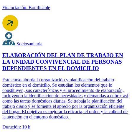
Financiación: Bonificable
Sociosanitaria
ELABORACIÓN DEL PLAN DE TRABAJO EN
LA UNIDAD CONVIVENCIAL DE PERSONAS
DEPENDIENTES EN EL DOMICILIO
Este curso aborda la organización y planificación del trabajo
doméstico en el domicilio. Se estudian los elementos que lo
constituyen, sus características y el procedimiento de elaboración,
incluyendo la identificación de necesidades y demandas a cubrir, así
como las tareas domésticas diarias. Se trabaja la planificación del
trabajo diario y se fomenta el aprecio por la organización eficiente
del hogar. El objetivo es mejorar la eficacia, el orden y la calidad de
la atención en el entorno doméstico.
Duración: 10 h