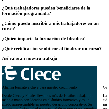
¿Qué trabajadores pueden beneficiarse de la
formación programada?
¿Cómo puedo inscribir a mis trabajadores en un
curso?
¿Quién imparte la formación de Ideados?
¿Qué certificación se obtiene al finalizar un curso?
Así valoran nuestro trabajo
Alianza formativa clave para nuestro crecimiento
Gra
Desde Clece y Filiales llevamos más de 10 años trabajando
La 
mano a mano con Ideados en el ámbito formativo y es un
sido
aliado imprescindible en nuestro desarrollo corporativo. Su
imp
enorme profesionalidad y capacidad de respuesta nos permite
nues