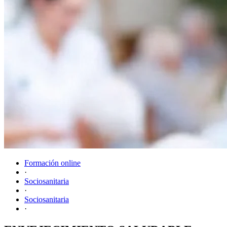
Formación online
·
Sociosanitaria
·
Sociosanitaria
·