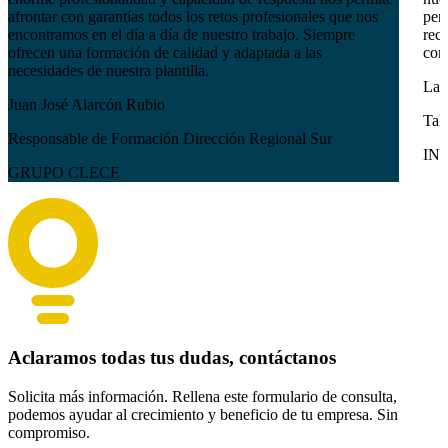
afrontar con garantías todos los retos profesionales que nos
pers
encontramos en el día a día de nuestro trabajo. Siempre
reci
ofrecen una formación de calidad y adaptada a las
com
necesidades de nuestra plantilla.
Lau
Juan José Alarcón Rubio
Tal
Responsable de Formación Dirección Regional Sur
IN
GRUPO CLECE
Aclaramos todas tus dudas, contáctanos
Solicita más información. Rellena este formulario de consulta,
podemos ayudar al crecimiento y beneficio de tu empresa. Sin
compromiso.