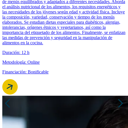
de menús equilibrados y adaptados a diferentes necesidades. Aborda
el análisis nutricional de los alimentos, los requisitos energéticos y
las necesidades de los jóvenes según edad y actividad física. Incluye
la composición, variedad, conservación y tiempo de los menús
elaborados. Se estudian dietas especiales para diabéticos, alergias,
intolerancias, orígenes étnicos y vegetarianos, así como la
importancia del etiquetado de los alimentos. Finalmente, se enfatizan
las medidas de prevención y seguridad en la manipulación de
alimentos en la cocina.
Duración: 12 h
Metodología: Online
Financiación: Bonificable