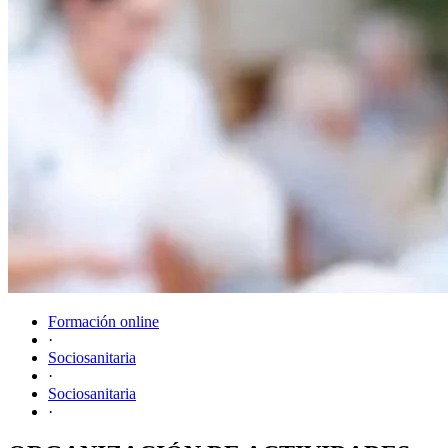
Formación online
·
Sociosanitaria
·
Sociosanitaria
·