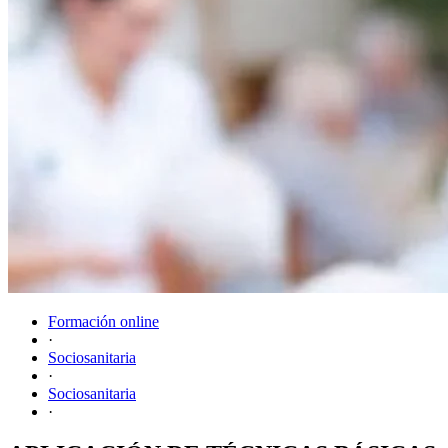
Formación online
·
Sociosanitaria
·
Sociosanitaria
·