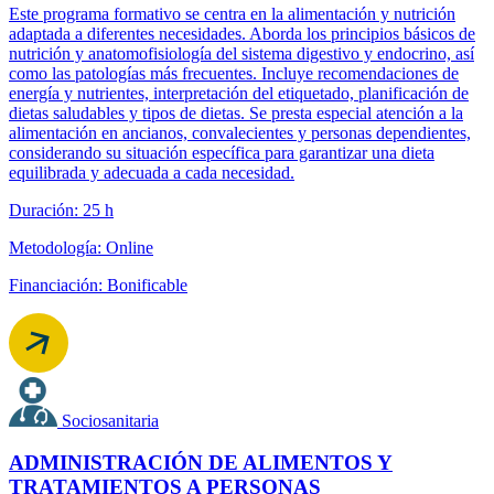
Este programa formativo se centra en la alimentación y nutrición
adaptada a diferentes necesidades. Aborda los principios básicos de
nutrición y anatomofisiología del sistema digestivo y endocrino, así
como las patologías más frecuentes. Incluye recomendaciones de
energía y nutrientes, interpretación del etiquetado, planificación de
dietas saludables y tipos de dietas. Se presta especial atención a la
alimentación en ancianos, convalecientes y personas dependientes,
considerando su situación específica para garantizar una dieta
equilibrada y adecuada a cada necesidad.
Duración: 25 h
Metodología: Online
Financiación: Bonificable
Sociosanitaria
ADMINISTRACIÓN DE ALIMENTOS Y
TRATAMIENTOS A PERSONAS