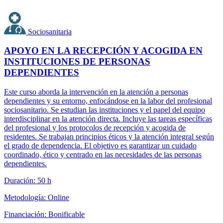
Sociosanitaria
APOYO EN LA RECEPCIÓN Y ACOGIDA EN
INSTITUCIONES DE PERSONAS
DEPENDIENTES
Este curso aborda la intervención en la atención a personas
dependientes y su entorno, enfocándose en la labor del profesional
sociosanitario. Se estudian las instituciones y el papel del equipo
interdisciplinar en la atención directa. Incluye las tareas específicas
del profesional y los protocolos de recepción y acogida de
residentes. Se trabajan principios éticos y la atención integral según
el grado de dependencia. El objetivo es garantizar un cuidado
coordinado, ético y centrado en las necesidades de las personas
dependientes.
Duración: 50 h
Metodología: Online
Financiación: Bonificable