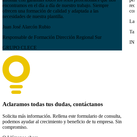
encontramos en el día a día de nuestro trabajo. Siempre
reci
ofrecen una formación de calidad y adaptada a las
com
necesidades de nuestra plantilla.
Lau
Juan José Alarcón Rubio
Tal
Responsable de Formación Dirección Regional Sur
IN
GRUPO CLECE
Aclaramos todas tus dudas, contáctanos
Solicita más información. Rellena este formulario de consulta,
podemos ayudar al crecimiento y beneficio de tu empresa. Sin
compromiso.