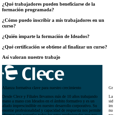
¿Qué trabajadores pueden beneficiarse de la
formación programada?
¿Cómo puedo inscribir a mis trabajadores en un
curso?
¿Quién imparte la formación de Ideados?
¿Qué certificación se obtiene al finalizar un curso?
Así valoran nuestro trabajo
Alianza formativa clave para nuestro crecimiento
Gra
Desde Clece y Filiales llevamos más de 10 años trabajando
La 
mano a mano con Ideados en el ámbito formativo y es un
sido
aliado imprescindible en nuestro desarrollo corporativo. Su
imp
enorme profesionalidad y capacidad de respuesta nos permite
nues
afrontar con garantías todos los retos profesionales que nos
pers