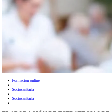
Formación online
·
Sociosanitaria
·
Sociosanitaria
·