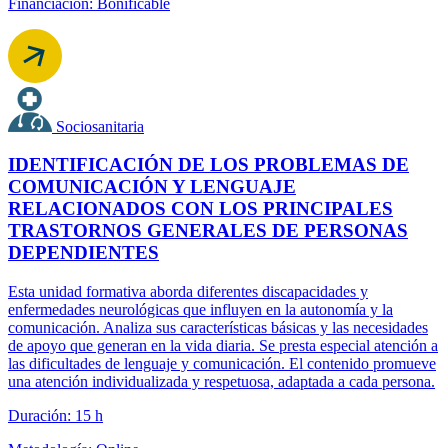
Financiación: Bonificable
Sociosanitaria
IDENTIFICACIÓN DE LOS PROBLEMAS DE
COMUNICACIÓN Y LENGUAJE
RELACIONADOS CON LOS PRINCIPALES
TRASTORNOS GENERALES DE PERSONAS
DEPENDIENTES
Esta unidad formativa aborda diferentes discapacidades y
enfermedades neurológicas que influyen en la autonomía y la
comunicación. Analiza sus características básicas y las necesidades
de apoyo que generan en la vida diaria. Se presta especial atención a
las dificultades de lenguaje y comunicación. El contenido promueve
una atención individualizada y respetuosa, adaptada a cada persona.
Duración: 15 h