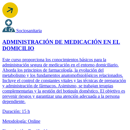
Sociosanitaria
ADMINISTRACIÓN DE MEDICACIÓN EN EL
DOMICILIO
Este curso proporciona los conocimientos básicos para la
administración segura de medicación en el entorno domiciliario.
Aborda los principios de farmacología, la evolución del
metabolismo y los fundamentos anatomofisiológicos relacionados.
Incluye el control de constantes vitales y las técnicas de preparación
y administración de fármacos. Asimismo, se trabajan terapias
complementarias y la gestión del botiquín doméstico. El objetivo es
prevenir riesgos y garantizar una atención adecuada a la persona
dependiente.
Duración: 15 h
Metodología: Online