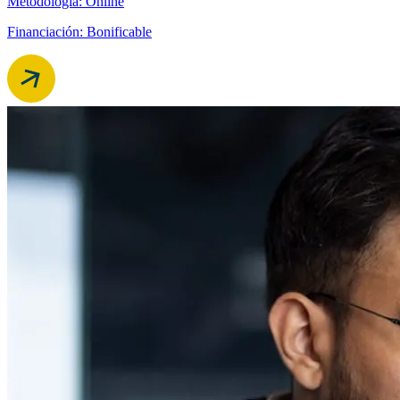
Metodología: Online
Financiación: Bonificable