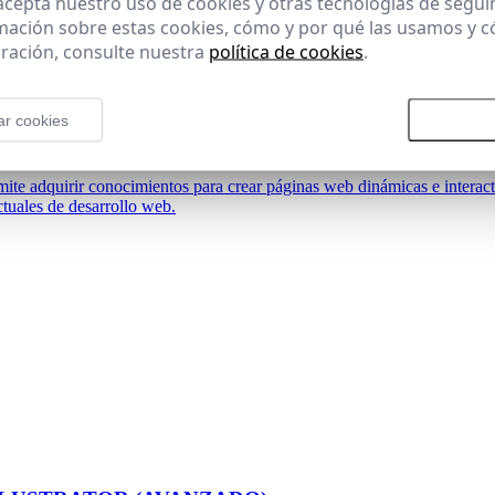
 acepta nuestro uso de cookies y otras tecnologías de segui
mación sobre estas cookies, cómo y por qué las usamos y
ración, consulte nuestra
política de cookies
.
ar cookies
Rechazar todas las cookies
Aceptar
ML5 Y CSS3
 adquirir conocimientos para crear páginas web dinámicas e interac
uales de desarrollo web.