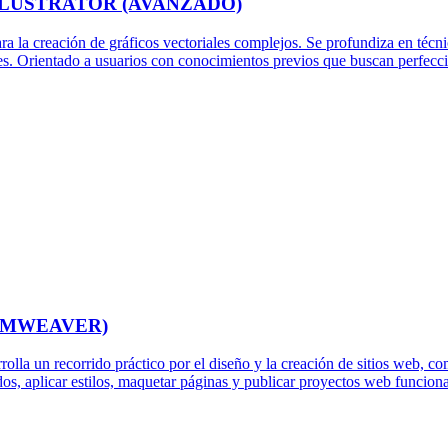
LLUSTRATOR (AVANZADO)
a la creación de gráficos vectoriales complejos. Se profundiza en técni
es. Orientado a usuarios con conocimientos previos que buscan perfeccio
EAMWEAVER)
la un recorrido práctico por el diseño y la creación de sitios web
s, aplicar estilos, maquetar páginas y publicar proyectos web funciona