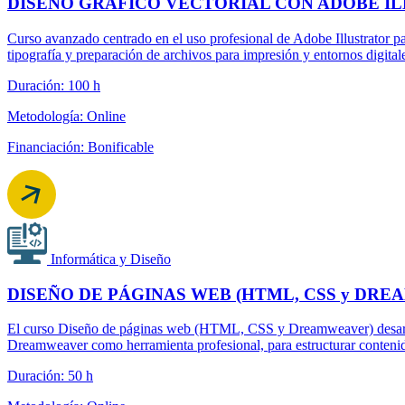
DISEÑO GRÁFICO VECTORIAL CON ADOBE I
Curso avanzado centrado en el uso profesional de Adobe Illustrator par
tipografía y preparación de archivos para impresión y entornos digital
Duración: 100 h
Metodología: Online
Financiación: Bonificable
Informática y Diseño
DISEÑO DE PÁGINAS WEB (HTML, CSS y DR
El curso Diseño de páginas web (HTML, CSS y Dreamweaver) desarrol
Dreamweaver como herramienta profesional, para estructurar contenido
Duración: 50 h