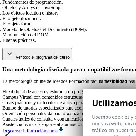
Fundamentos de programación.
Objetos y Arrays en JavaScript.
Los objetos location e history.
El objeto document.
El objeto form.
Modelo de Objetos del Documento (DOM).
Manipulación del DOM.
Buenas prácticas.
Ver todo el programa del curso
Una metodología diseñada para compatibilizar formac
La metodología online de Ideados Formación facilita
flexibilidad
real
Flexibilidad de acceso y estudio, con progresión al ritmo individual.
Campus Virtual con contenidos estructurados, multimedia y evaluacio
Utilizamo
Casos prácticos y materiales de apoyo para transferencia al entorno pr
Equipo de tutorías especializado para acompañamiento académico co
Orientación personalizada para organizar el estudio y mantener la con
Usamos cookies y o
Canales ágiles de consulta y comunicación con el equipo docente.
nuestra web, para 
Asistencia técnica y soporte al alumnado durante toda la formación.
tráfico en nuestra
Descargar información curso