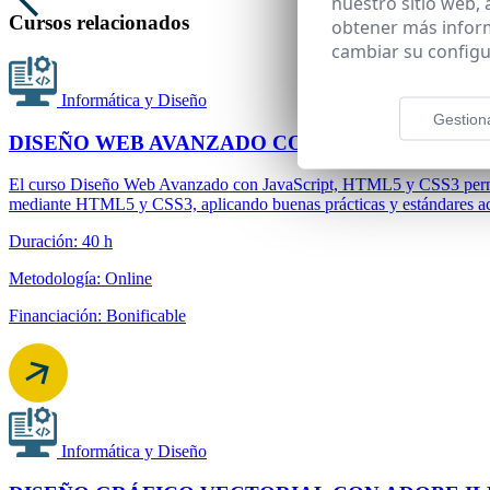
nuestro sitio web,
Cursos relacionados
obtener más infor
cambiar su configu
Informática y Diseño
Gestion
DISEÑO WEB AVANZADO CON JAVASCRIPT, HT
El curso Diseño Web Avanzado con JavaScript, HTML5 y CSS3 permite
mediante HTML5 y CSS3, aplicando buenas prácticas y estándares act
Duración: 40 h
Metodología: Online
Financiación: Bonificable
Informática y Diseño