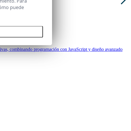
miento. Para
 cómo puede
 todas las cookies
tivas, combinando programación con JavaScript y diseño avanzado