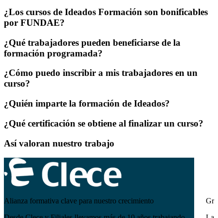
¿Los cursos de Ideados Formación son bonificables
por FUNDAE?
¿Qué trabajadores pueden beneficiarse de la
formación programada?
¿Cómo puedo inscribir a mis trabajadores en un
curso?
¿Quién imparte la formación de Ideados?
¿Qué certificación se obtiene al finalizar un curso?
Así valoran nuestro trabajo
Alianza formativa clave para nuestro crecimiento
Gra
Desde Clece y Filiales llevamos más de 10 años trabajando
La 