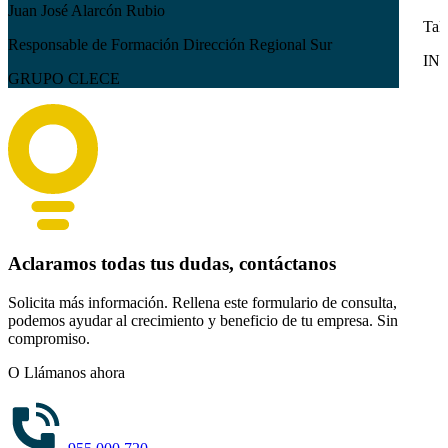
Juan José Alarcón Rubio
Tal
Responsable de Formación Dirección Regional Sur
IN
GRUPO CLECE
Aclaramos todas tus dudas, contáctanos
Solicita más información. Rellena este formulario de consulta,
podemos ayudar al crecimiento y beneficio de tu empresa. Sin
compromiso.
O Llámanos ahora