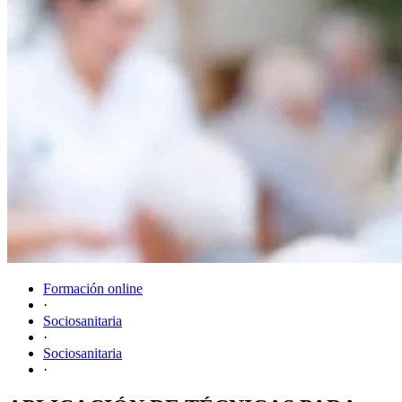
Formación online
·
Sociosanitaria
·
Sociosanitaria
·