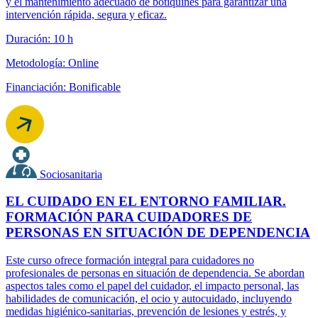
y el mantenimiento adecuado de botiquines para garantizar una
intervención rápida, segura y eficaz.
Duración: 10 h
Metodología: Online
Financiación: Bonificable
Sociosanitaria
EL CUIDADO EN EL ENTORNO FAMILIAR.
FORMACIÓN PARA CUIDADORES DE
PERSONAS EN SITUACIÓN DE DEPENDENCIA
Este curso ofrece formación integral para cuidadores no
profesionales de personas en situación de dependencia. Se abordan
aspectos tales como el papel del cuidador, el impacto personal, las
habilidades de comunicación, el ocio y autocuidado, incluyendo
medidas higiénico-sanitarias, prevención de lesiones y estrés, y