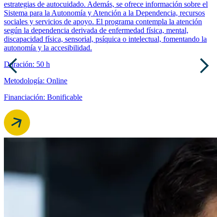
estrategias de autocuidado. Además, se ofrece información sobre el
Sistema para la Autonomía y Atención a la Dependencia, recursos
sociales y servicios de apoyo. El programa contempla la atención
según la dependencia derivada de enfermedad física, mental,
discapacidad física, sensorial, psíquica o intelectual, fomentando la
autonomía y la accesibilidad.
Duración: 50 h
Metodología: Online
Financiación: Bonificable