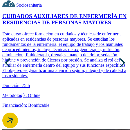
Sociosanitaria
CUIDADOS AUXILIARES DE ENFERMERÍA EN
RESIDENCIAS DE PERSONAS MAYORES
Este curso ofrece formación en cuidados y técnicas de enfermería
aplicadas en residencias de personas mayores. Se estudian los
fundamentos de la enfermería, el equipo de trabajo y los manuales
de procedimientos, incluye técnicas de oxigenoterapia, nutrición,
eliminación, fluidoterapia, drenajes, manejo del dolor, sedación,
higiene y prevención de úlceras por presión. Se analiza el rol del
auxiliar de enfermería dentro del equipo y sus funciones específicas.
El objetivo es garantizar una atención segura, integral y de calidad a
los residentes.
Duración: 75 h
Metodología: Online
Financiación: Bonificable