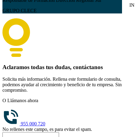
Responsable de Formación Dirección Regional Sur
IN
GRUPO CLECE
Aclaramos todas tus dudas, contáctanos
Solicita más información. Rellena este formulario de consulta,
podemos ayudar al crecimiento y beneficio de tu empresa. Sin
compromiso.
O Llámanos ahora
955 000 720
No rellenes este campo, es para evitar el spam.