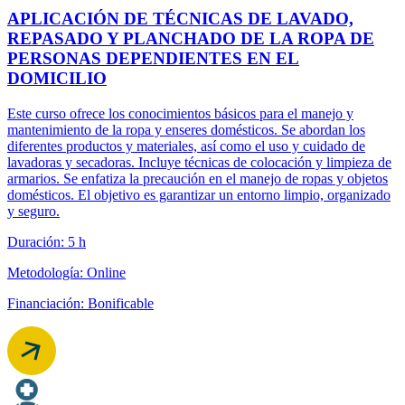
APLICACIÓN DE TÉCNICAS DE LAVADO,
REPASADO Y PLANCHADO DE LA ROPA DE
PERSONAS DEPENDIENTES EN EL
DOMICILIO
Este curso ofrece los conocimientos básicos para el manejo y
mantenimiento de la ropa y enseres domésticos. Se abordan los
diferentes productos y materiales, así como el uso y cuidado de
lavadoras y secadoras. Incluye técnicas de colocación y limpieza de
armarios. Se enfatiza la precaución en el manejo de ropas y objetos
domésticos. El objetivo es garantizar un entorno limpio, organizado
y seguro.
Duración: 5 h
Metodología: Online
Financiación: Bonificable