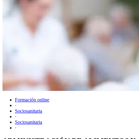
Formación online
·
Sociosanitaria
·
Sociosanitaria
·