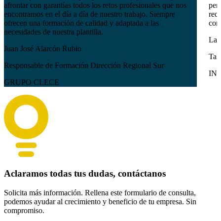
afrontar con garantías todos los retos profesionales que nos
pers
encontramos en el día a día de nuestro trabajo. Siempre
reci
ofrecen una formación de calidad y adaptada a las
com
necesidades de nuestra plantilla.
Lau
Juan José Alarcón Rubio
Tal
Responsable de Formación Dirección Regional Sur
IN
GRUPO CLECE
Aclaramos todas tus dudas, contáctanos
Solicita más información. Rellena este formulario de consulta,
podemos ayudar al crecimiento y beneficio de tu empresa. Sin
compromiso.