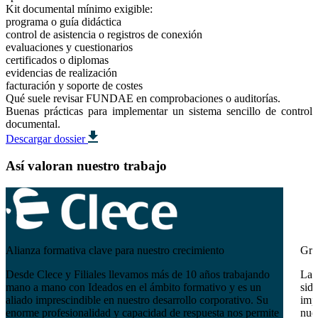
Kit documental mínimo exigible:
programa o guía didáctica
control de asistencia o registros de conexión
evaluaciones y cuestionarios
certificados o diplomas
evidencias de realización
facturación y soporte de costes
Qué suele revisar FUNDAE en comprobaciones o auditorías.
Buenas prácticas para implementar un sistema sencillo de control
documental.
Descargar dossier
Así valoran nuestro trabajo
Alianza formativa clave para nuestro crecimiento
Gra
Desde Clece y Filiales llevamos más de 10 años trabajando
La 
mano a mano con Ideados en el ámbito formativo y es un
sido
aliado imprescindible en nuestro desarrollo corporativo. Su
imp
enorme profesionalidad y capacidad de respuesta nos permite
nues