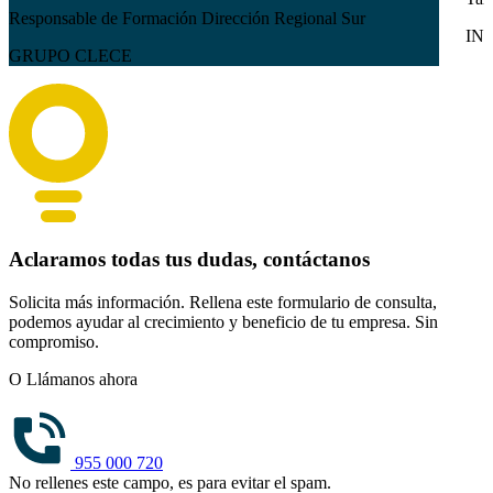
Responsable de Formación Dirección Regional Sur
IN
GRUPO CLECE
Aclaramos todas tus dudas, contáctanos
Solicita más información. Rellena este formulario de consulta,
podemos ayudar al crecimiento y beneficio de tu empresa. Sin
compromiso.
O Llámanos ahora
955 000 720
No rellenes este campo, es para evitar el spam.