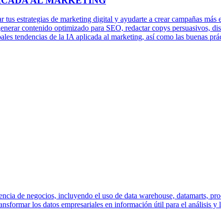
LICADA AL MARKETING
r tus estrategias de marketing digital y ayudarte a crear campañas más 
 generar contenido optimizado para SEO, redactar copys persuasivos, d
ales tendencias de la IA aplicada al marketing, así como las buenas prác
igencia de negocios, incluyendo el uso de data warehouse, datamarts, pr
nsformar los datos empresariales en información útil para el análisis y 