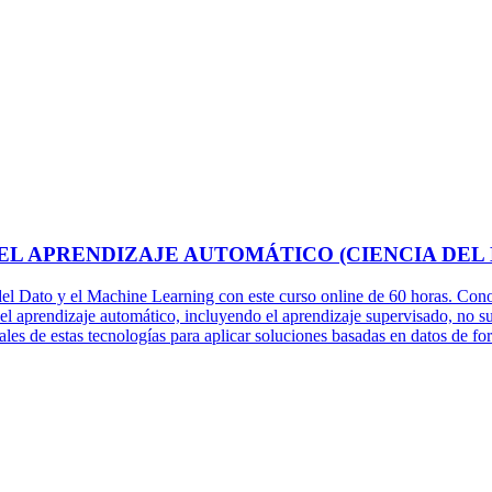
 EL APRENDIZAJE AUTOMÁTICO (CIENCIA DEL
a del Dato y el Machine Learning con este curso online de 60 horas. Cono
as del aprendizaje automático, incluyendo el aprendizaje supervisado, no
gales de estas tecnologías para aplicar soluciones basadas en datos de f