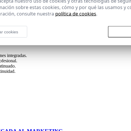
 acepta nuestro uso de cookies y otras tecnologías de segui
mación sobre estas cookies, cómo y por qué las usamos y
ración, consulte nuestra
política de cookies
.
ión y actividad profesional
ar cookies
Rechazar todas las cookies
Aceptar
 y
acompañamiento
constante. El Campus Virtual integra contenidos,
nes integradas.
ofesional.
ntinuado.
tinuidad.