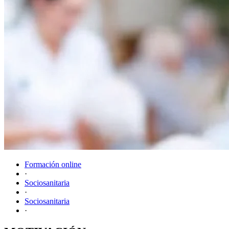
Formación online
·
Sociosanitaria
·
Sociosanitaria
·