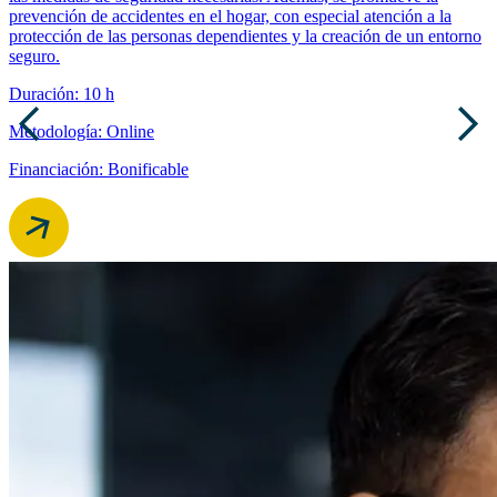
prevención de accidentes en el hogar, con especial atención a la
protección de las personas dependientes y la creación de un entorno
seguro.
Duración: 10 h
Metodología: Online
Financiación: Bonificable