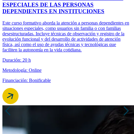
ESPECIALES DE LAS PERSONAS
DEPENDIENTES EN INSTITUCIONES
Este curso formativo aborda la atención a personas dependientes en
situaciones especiales, como usuarios sin familia o con familias
desestructuradas. Incluye técnicas de observación y registro de la
evolución funcional y del desarrollo de actividades de atención
física, así como el uso de ayudas técnicas y tecnológicas que
faciliten la autonomía en la vida cotidiana.
Duración: 20 h
Metodología: Online
Financiación: Bonificable