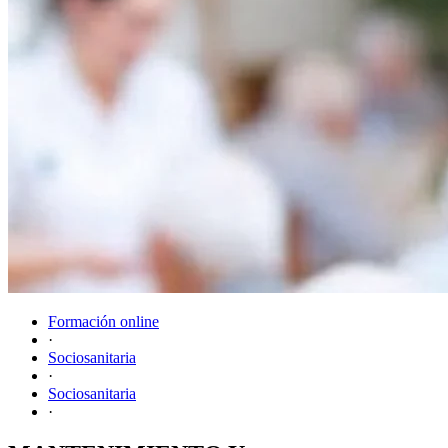
Formación online
·
Sociosanitaria
·
Sociosanitaria
·