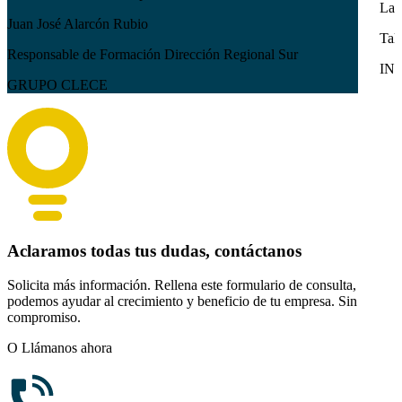
Lau
Juan José Alarcón Rubio
Tal
Responsable de Formación Dirección Regional Sur
IN
GRUPO CLECE
Aclaramos todas tus dudas, contáctanos
Solicita más información. Rellena este formulario de consulta,
podemos ayudar al crecimiento y beneficio de tu empresa. Sin
compromiso.
O Llámanos ahora