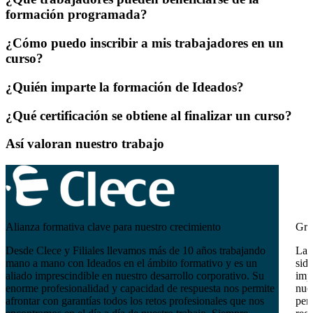
formación programada?
¿Cómo puedo inscribir a mis trabajadores en un
curso?
¿Quién imparte la formación de Ideados?
¿Qué certificación se obtiene al finalizar un curso?
Así valoran nuestro trabajo
Alianza formativa clave para nuestro crecimiento
Gra
Desde Clece y Filiales llevamos más de 10 años trabajando
La 
mano a mano con Ideados en el ámbito formativo y es un
sido
aliado imprescindible en nuestro desarrollo corporativo. Su
imp
enorme profesionalidad y capacidad de respuesta nos permite
nues
afrontar con garantías todos los retos profesionales que nos
pers