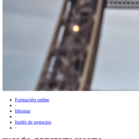
Formación online
·
Idiomas
·
Inglés de negocios
·