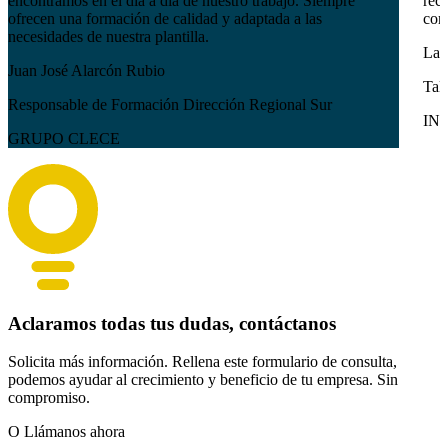
encontramos en el día a día de nuestro trabajo. Siempre
reci
ofrecen una formación de calidad y adaptada a las
com
necesidades de nuestra plantilla.
Lau
Juan José Alarcón Rubio
Tal
Responsable de Formación Dirección Regional Sur
IN
GRUPO CLECE
Aclaramos todas tus dudas, contáctanos
Solicita más información. Rellena este formulario de consulta,
podemos ayudar al crecimiento y beneficio de tu empresa. Sin
compromiso.
O Llámanos ahora