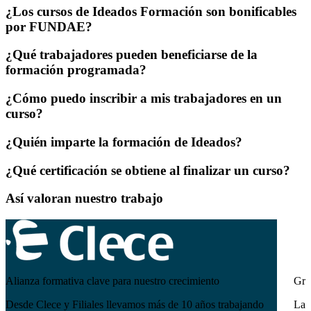
¿Los cursos de Ideados Formación son bonificables
por FUNDAE?
¿Qué trabajadores pueden beneficiarse de la
formación programada?
¿Cómo puedo inscribir a mis trabajadores en un
curso?
¿Quién imparte la formación de Ideados?
¿Qué certificación se obtiene al finalizar un curso?
Así valoran nuestro trabajo
Alianza formativa clave para nuestro crecimiento
Gra
Desde Clece y Filiales llevamos más de 10 años trabajando
La 