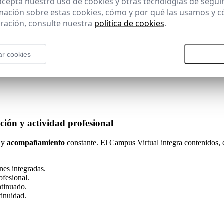
 acepta nuestro uso de cookies y otras tecnologías de segui
IVA) Régimen especial de la agricultura, ganadería y pesca (REAGP,
mación sobre estas cookies, cómo y por qué las usamos y
5 a 139 LIVA) Régimen especial de las agencias de viajes (artículos 1
ración, consulte nuestra
política de cookies
.
imen especial de los servicios prestados por vía electrónica Régimen 
es de bienes y prestaciones de servicios Régimen especial del grupo de en
ar cookies
Rechazar todas las cookies
Aceptar
ión y actividad profesional
 y
acompañamiento
constante. El Campus Virtual integra contenidos,
nes integradas.
ofesional.
ntinuado.
tinuidad.