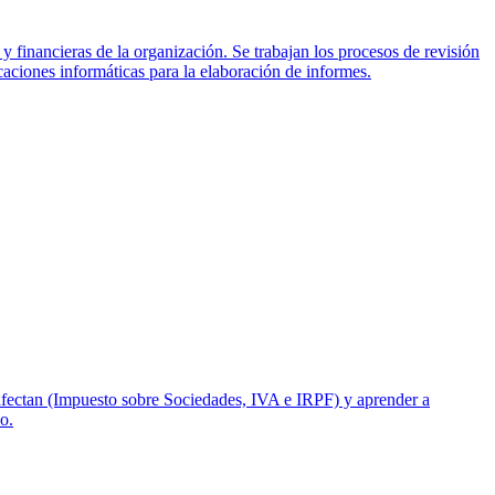
 y financieras de la organización. Se trabajan los procesos de revisión
icaciones informáticas para la elaboración de informes.
a afectan (Impuesto sobre Sociedades, IVA e IRPF) y aprender a
o.