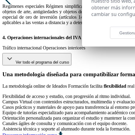
nuestro sitio web,
Regímenes especiales Régimen simplificado (artículos 122 y 123 L
obtener más infor
objetos de arte, antigüedades y objetos de colección (artículos 13
cambiar su configu
especial de oro de inversión (artículos 140 a 140 sexies LIVA) Rég
aplicables a las ventas a distancia y a determinadas entregas interior
Gestion
4. Operaciones internacionales del IVA
Tráfico internacional Operaciones interiores
Ver todo el programa del curso
Una metodología diseñada para compatibilizar formac
La metodología online de Ideados Formación facilita
flexibilidad
real
Flexibilidad de acceso y estudio, con progresión al ritmo individual.
Campus Virtual con contenidos estructurados, multimedia y evaluacio
Casos prácticos y materiales de apoyo para transferencia al entorno pr
Equipo de tutorías especializado para acompañamiento académico co
Orientación personalizada para organizar el estudio y mantener la con
Canales ágiles de consulta y comunicación con el equipo docente.
Asistencia técnica y soporte al alumnado durante toda la formación.