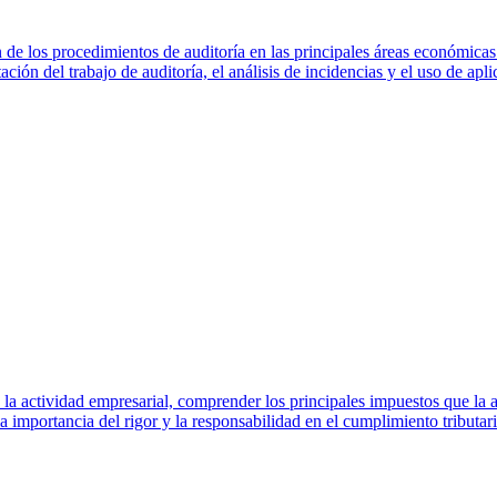
n de los procedimientos de auditoría en las principales áreas económicas
ación del trabajo de auditoría, el análisis de incidencias y el uso de apl
a la actividad empresarial, comprender los principales impuestos que l
la importancia del rigor y la responsabilidad en el cumplimiento tributari