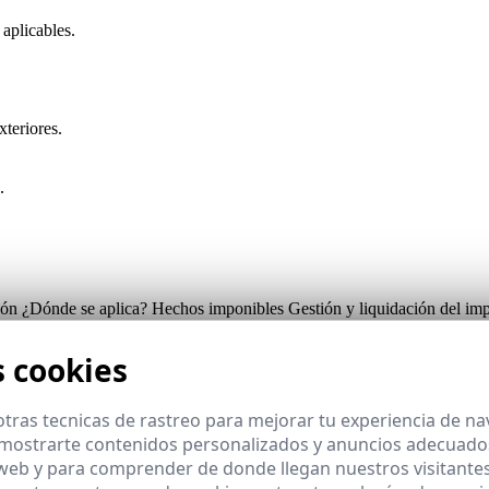
 aplicables.
xteriores.
.
ón ¿Dónde se aplica? Hechos imponibles Gestión y liquidación del im
s cookies
cción y supuestos de no deducción) Regla de prorrata Régimen de d
tras tecnicas de rastreo para mejorar tu experiencia de n
mostrarte contenidos personalizados y anuncios adecuados,
 web y para comprender de donde llegan nuestros visitantes