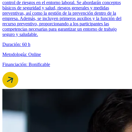
control de riesgos en el entorno laboral. Se abordarán conceptos
básicos de seguridad y salud, riesgos generales y medidas
preventivas, así como la gestión de la prevención dentro de la
empresa. Además, se incluyen primeros auxilios y la función del
recurso preventivo, proporcionando a los participantes las
competencias necesarias para garantizar un entorno de trabajo
seguro y saludable.
Duración: 60 h
Metodología: Online
Financiación: Bonificable