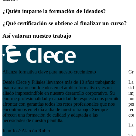
¿Quién imparte la formación de Ideados?
¿Qué certificación se obtiene al finalizar un curso?
Así valoran nuestro trabajo
Alianza formativa clave para nuestro crecimiento
Gra
Desde Clece y Filiales llevamos más de 10 años trabajando
La 
mano a mano con Ideados en el ámbito formativo y es un
sido
aliado imprescindible en nuestro desarrollo corporativo. Su
imp
enorme profesionalidad y capacidad de respuesta nos permite
nues
afrontar con garantías todos los retos profesionales que nos
pers
encontramos en el día a día de nuestro trabajo. Siempre
reci
ofrecen una formación de calidad y adaptada a las
com
necesidades de nuestra plantilla.
Lau
Juan José Alarcón Rubio
Tal