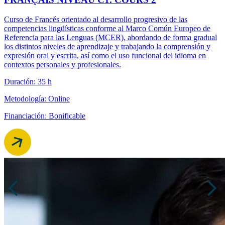
Curso de Francés orientado al desarrollo progresivo de las
competencias lingüísticas conforme al Marco Común Europeo de
Referencia para las Lenguas (MCER), abordando de forma gradual
los distintos niveles de aprendizaje y trabajando la comprensión y
expresión oral y escrita, así como el uso funcional del idioma en
contextos personales y profesionales.
Duración: 35 h
Metodología: Online
Financiación: Bonificable