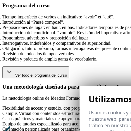
Programa del curso
Tiempo imperfecto de verbos en indicativo: “avoir” et “etrê”.
Introducción al “Passé composé”.
Preposiciones de lugar: en haut, en bas. Indicadores temporales de pas
Introducción del condicional. “vouloir”. Revisión del imperativo: afir
Pronombres, adverbios y preposición del lugar
Interrogativos, indefenidos y comparativos de superioridad.
Obligación, futuro próximo, formas interrogativas del presente contin
Revisión de todos los tiempos verbales.
Revisión y práctica de amplia gama de vocabulario.
Ver todo el programa del curso
Una metodología diseñada para compatibilizar formac
Utilizamo
La metodología online de Ideados Formación facilita
flexibilidad
real
Flexibilidad de acceso y estudio, con progresión al ritmo individual.
Usamos cookies y o
Campus Virtual con contenidos estructurados, multimedia y evaluacio
nuestra web, para 
Casos prácticos y materiales de apoyo para transferencia al entorno pr
Equipo de tutorías especializado para acompañamiento académico co
tráfico en nuestra
Orientación personalizada para organizar el estudio y mantener la con