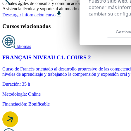
nuestro sitio web,
Canales ágiles de consulta y comunicación con el equipo docente.
obtener más infor
Asistencia técnica y soporte al alumnado durante toda la formación.
cambiar su configu
Descargar información curso
Cursos relacionados
Gestion
Idiomas
FRANÇAIS NIVEAU C1. COURS 2
Curso de Francés orientado al desarrollo progresivo de las competen
niveles de aprendizaje y trabajando la comprensión y expresión oral y 
Duración: 35 h
Metodología: Online
Financiación: Bonificable