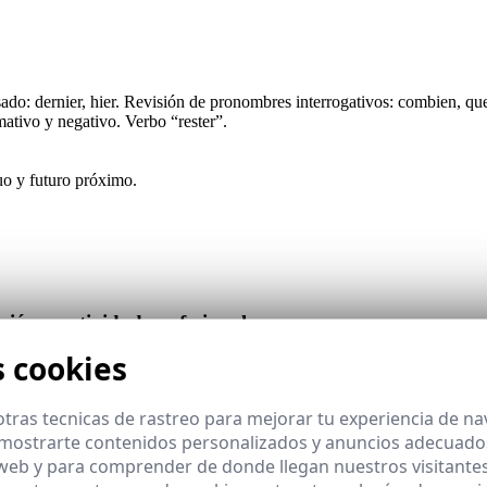
ado: dernier, hier. Revisión de pronombres interrogativos: combien, que
mativo y negativo. Verbo “rester”.
uo y futuro próximo.
ión y actividad profesional
s cookies
 y
acompañamiento
constante. El Campus Virtual integra contenidos,
tras tecnicas de rastreo para mejorar tu experiencia de n
nes integradas.
mostrarte contenidos personalizados y anuncios adecuados,
ofesional.
ntinuado.
 web y para comprender de donde llegan nuestros visitantes
tinuidad.