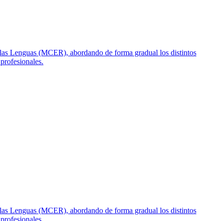
 las Lenguas (MCER), abordando de forma gradual los distintos
 profesionales.
 las Lenguas (MCER), abordando de forma gradual los distintos
 profesionales.