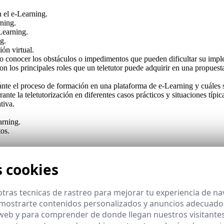
 el e-Learning.
ning.
Learning.
g.
ión virtual.
o conocer los obstáculos o impedimentos que pueden dificultar su impl
 son los principales roles que un teletutor puede adquirir en una propues
ante el proceso de formación en una plataforma de e-Learning y cuáles so
ante la teletutorización en diferentes casos prácticos y situaciones típi
tiva.
arning.
tos.
s cookies
tras tecnicas de rastreo para mejorar tu experiencia de n
mostrarte contenidos personalizados y anuncios adecuados,
 web y para comprender de donde llegan nuestros visitantes