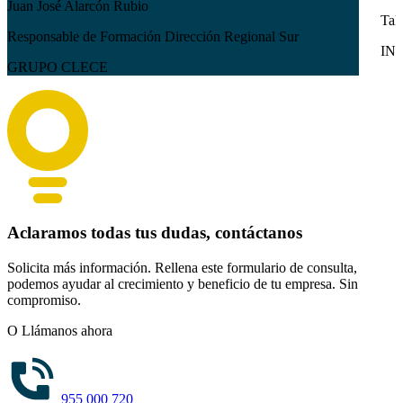
Juan José Alarcón Rubio
Tal
Responsable de Formación Dirección Regional Sur
IN
GRUPO CLECE
Aclaramos todas tus dudas, contáctanos
Solicita más información. Rellena este formulario de consulta,
podemos ayudar al crecimiento y beneficio de tu empresa. Sin
compromiso.
O Llámanos ahora
955 000 720