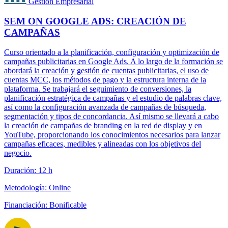
Gestión Empresarial
SEM ON GOOGLE ADS: CREACIÓN DE
CAMPAÑAS
Curso orientado a la planificación, configuración y optimización de
campañas publicitarias en Google Ads. A lo largo de la formación se
abordará la creación y gestión de cuentas publicitarias, el uso de
cuentas MCC, los métodos de pago y la estructura interna de la
plataforma. Se trabajará el seguimiento de conversiones, la
planificación estratégica de campañas y el estudio de palabras clave,
así como la configuración avanzada de campañas de búsqueda,
segmentación y tipos de concordancia. Así mismo se llevará a cabo
la creación de campañas de branding en la red de display y en
YouTube, proporcionando los conocimientos necesarios para lanzar
campañas eficaces, medibles y alineadas con los objetivos del
negocio.
Duración: 12 h
Metodología: Online
Financiación: Bonificable