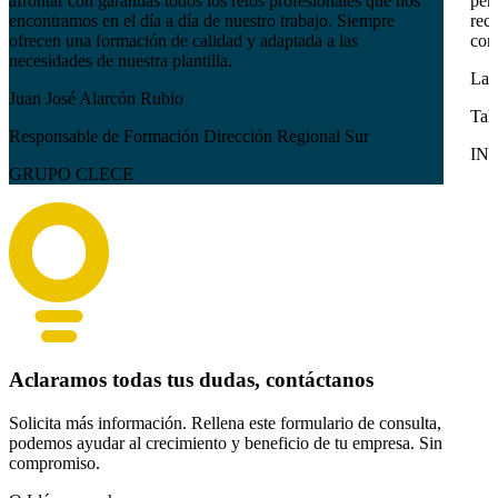
afrontar con garantías todos los retos profesionales que nos
pers
encontramos en el día a día de nuestro trabajo. Siempre
reci
ofrecen una formación de calidad y adaptada a las
com
necesidades de nuestra plantilla.
Lau
Juan José Alarcón Rubio
Tal
Responsable de Formación Dirección Regional Sur
IN
GRUPO CLECE
Aclaramos todas tus dudas, contáctanos
Solicita más información. Rellena este formulario de consulta,
podemos ayudar al crecimiento y beneficio de tu empresa. Sin
compromiso.