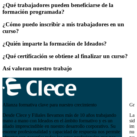
¿Qué trabajadores pueden beneficiarse de la
formación programada?
¿Cómo puedo inscribir a mis trabajadores en un
curso?
¿Quién imparte la formación de Ideados?
¿Qué certificación se obtiene al finalizar un curso?
Así valoran nuestro trabajo
Alianza formativa clave para nuestro crecimiento
Gra
Desde Clece y Filiales llevamos más de 10 años trabajando
La 
mano a mano con Ideados en el ámbito formativo y es un
sido
aliado imprescindible en nuestro desarrollo corporativo. Su
imp
enorme profesionalidad y capacidad de respuesta nos permite
nues