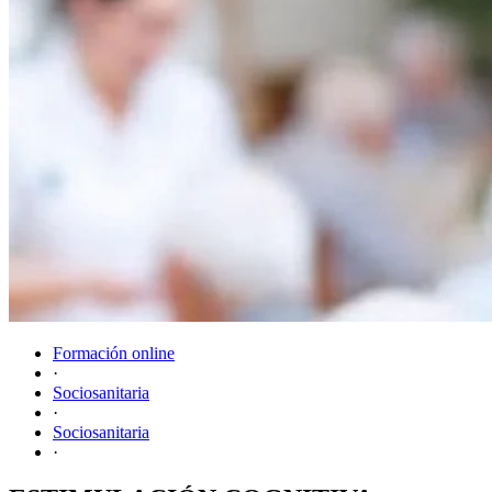
Formación online
·
Sociosanitaria
·
Sociosanitaria
·