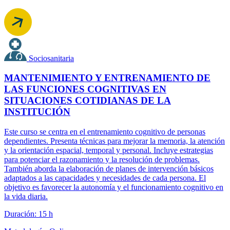
Sociosanitaria
MANTENIMIENTO Y ENTRENAMIENTO DE
LAS FUNCIONES COGNITIVAS EN
SITUACIONES COTIDIANAS DE LA
INSTITUCIÓN
Este curso se centra en el entrenamiento cognitivo de personas
dependientes. Presenta técnicas para mejorar la memoria, la atención
y la orientación espacial, temporal y personal. Incluye estrategias
para potenciar el razonamiento y la resolución de problemas.
También aborda la elaboración de planes de intervención básicos
adaptados a las capacidades y necesidades de cada persona. El
objetivo es favorecer la autonomía y el funcionamiento cognitivo en
la vida diaria.
Duración: 15 h