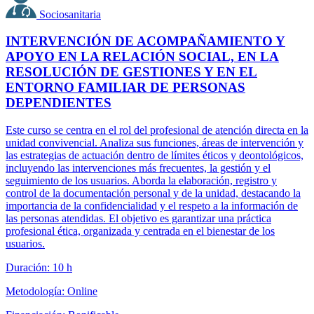
Sociosanitaria
INTERVENCIÓN DE ACOMPAÑAMIENTO Y
APOYO EN LA RELACIÓN SOCIAL, EN LA
RESOLUCIÓN DE GESTIONES Y EN EL
ENTORNO FAMILIAR DE PERSONAS
DEPENDIENTES
Este curso se centra en el rol del profesional de atención directa en la
unidad convivencial. Analiza sus funciones, áreas de intervención y
las estrategias de actuación dentro de límites éticos y deontológicos,
incluyendo las intervenciones más frecuentes, la gestión y el
seguimiento de los usuarios. Aborda la elaboración, registro y
control de la documentación personal y de la unidad, destacando la
importancia de la confidencialidad y el respeto a la información de
las personas atendidas. El objetivo es garantizar una práctica
profesional ética, organizada y centrada en el bienestar de los
usuarios.
Duración: 10 h
Metodología: Online