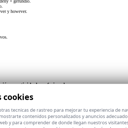
, deny + gerundio.
o.
ever y however.
ivos.
ión y actividad profesional
s cookies
 y
acompañamiento
constante. El Campus Virtual integra contenidos,
tras tecnicas de rastreo para mejorar tu experiencia de n
nes integradas.
mostrarte contenidos personalizados y anuncios adecuados,
ofesional.
ntinuado.
 web y para comprender de donde llegan nuestros visitantes
tinuidad.