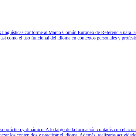
ias lingüísticas conforme al Marco Común Europeo de Referencia para l
 así como el uso funcional del idioma en contextos personales y profesi
 práctico y dinámico. A lo largo de la formación contarás con el acom
orzar los contenidos y practicar el idioma. Además, realizarás actividade