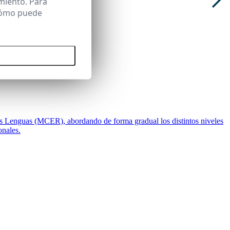
miento. Para
 cómo puede
 todas las cookies
as Lenguas (MCER), abordando de forma gradual los distintos niveles
onales.