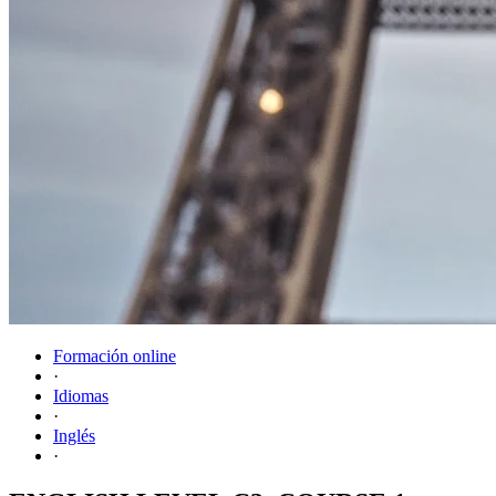
Formación online
·
Idiomas
·
Inglés
·