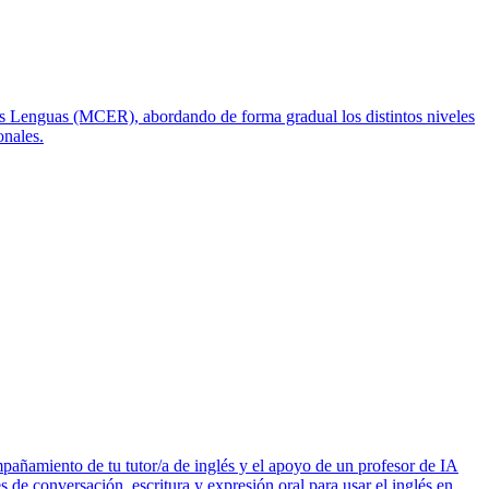
as Lenguas (MCER), abordando de forma gradual los distintos niveles
onales.
pañamiento de tu tutor/a de inglés y el apoyo de un profesor de IA
s de conversación, escritura y expresión oral para usar el inglés en