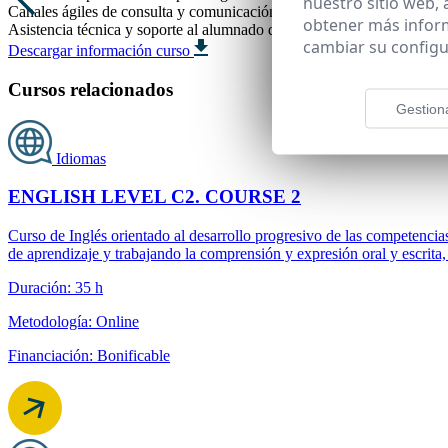
nuestro sitio web,
Canales ágiles de consulta y comunicación con el equipo docente.
obtener más infor
Asistencia técnica y soporte al alumnado durante toda la formación.
cambiar su configu
Descargar información curso
Cursos relacionados
Gestion
Idiomas
ENGLISH LEVEL C2. COURSE 2
Curso de Inglés orientado al desarrollo progresivo de las competenc
de aprendizaje y trabajando la comprensión y expresión oral y escrita,
Duración: 35 h
Metodología: Online
Financiación: Bonificable