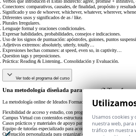
Verbos que introducen el Estilo Indirecto: agree, promise + infinitivo
Conectores: comparativos, causales, de finalidad, propósito y resultad
Significado y uso de whoever, whichever, whatever, wherever, when
Diferentes usos y significados de as / like.
Plurales Irregulares.
Lenguaje formal y oraciones condicionales.
Expresar habilidades, probabilidades, consejos e indicaciones.
Uso de los signos de puntuación: apóstrofes, guiones, puntos suspens
Adjetivos extremos: absolutely, utterly, totally…
Expresiones hechas comunes: at speed, even so, in captivity…
Question tags y preposiciones.
Práctica: Reading & Listening.. Consolidación y Evaluación.
Ver todo el programa del curso
Una metodología diseñada para compatibilizar formac
Utilizamo
La metodología online de Ideados Formación facilita
flexibilidad
real
Flexibilidad de acceso y estudio, con progresión al ritmo individual.
Usamos cookies y o
Campus Virtual con contenidos estructurados, multimedia y evaluacio
nuestra web, para 
Casos prácticos y materiales de apoyo para transferencia al entorno pr
Equipo de tutorías especializado para acompañamiento académico co
tráfico en nuestra
Orientación personalizada para organizar el estudio y mantener la con