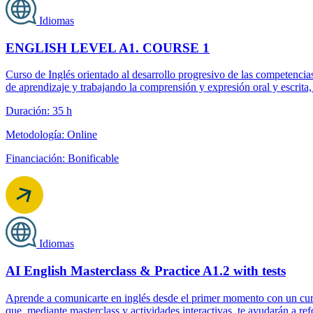
Idiomas
ENGLISH LEVEL A1. COURSE 1
Curso de Inglés orientado al desarrollo progresivo de las competenc
de aprendizaje y trabajando la comprensión y expresión oral y escrita,
Duración: 35 h
Metodología: Online
Financiación: Bonificable
Idiomas
AI English Masterclass & Practice A1.2 with tests
Aprende a comunicarte en inglés desde el primer momento con un curso
que, mediante masterclass y actividades interactivas, te ayudarán a ref