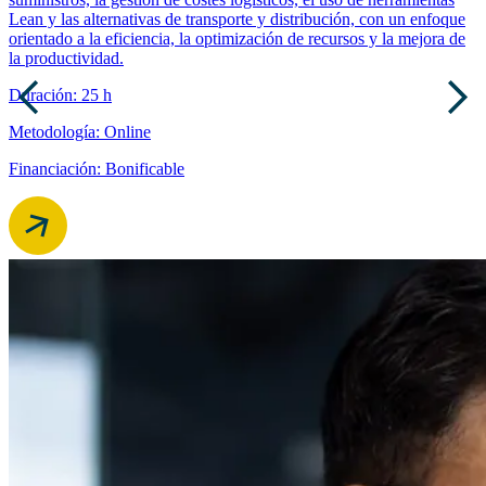
Lean y las alternativas de transporte y distribución, con un enfoque
orientado a la eficiencia, la optimización de recursos y la mejora de
la productividad.
Duración: 25 h
Metodología: Online
Financiación: Bonificable