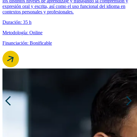
los distintos niveles de aprendizaje y trabajando la comprensión y
expresión oral y escrita, así como el uso funcional del idioma en
contextos personales y profesionales.
Duración: 35 h
Metodología: Online
Financiación: Bonificable