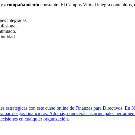
 y
acompañamiento
constante. El Campus Virtual integra contenidos,
nes integradas.
ofesional.
ntinuado.
tinuidad.
es estratégicas con este curso online de Finanzas para Directivos. En 30
 evaluar riesgos financieros. Además, conocerás las principales herramie
decisiones en cualquier organización.