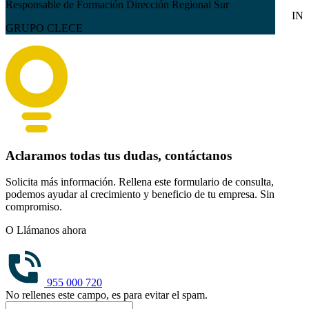
Responsable de Formación Dirección Regional Sur
IN
GRUPO CLECE
Aclaramos todas tus dudas, contáctanos
Solicita más información. Rellena este formulario de consulta,
podemos ayudar al crecimiento y beneficio de tu empresa. Sin
compromiso.
O Llámanos ahora
955 000 720
No rellenes este campo, es para evitar el spam.