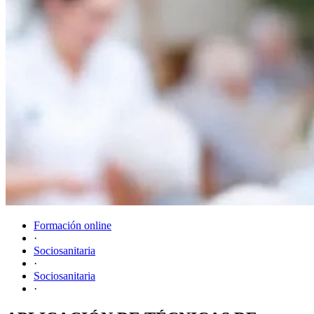
Formación online
·
Sociosanitaria
·
Sociosanitaria
·