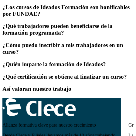
¿Los cursos de Ideados Formación son bonificables
por FUNDAE?
¿Qué trabajadores pueden beneficiarse de la
formación programada?
¿Cómo puedo inscribir a mis trabajadores en un
curso?
¿Quién imparte la formación de Ideados?
¿Qué certificación se obtiene al finalizar un curso?
Así valoran nuestro trabajo
Alianza formativa clave para nuestro crecimiento
Gra
Desde Clece y Filiales llevamos más de 10 años trabajando
La 