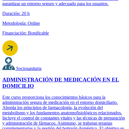
garantizar un entorno seguro y adecuado para los usuarios.
Duración: 20 h
Metodología: Online
Financiación: Bonificable
Sociosanitaria
ADMINISTRACIÓN DE MEDICACIÓN EN EL
DOMICILIO
Este curso proporciona los conocimientos básicos para la
administración segura de medicación en el entorno domiciliario.
Aborda los principios de farmacología, la evolución del
metabolismo y los fundamentos anatomofisiológicos relacionados.
Incluye el control de constantes vitales y las técnicas de preparación
y administración de fármacos. Asimismo, se trabajan terapias
complementarias y la gestión del botiquín doméstico. El objetivo es