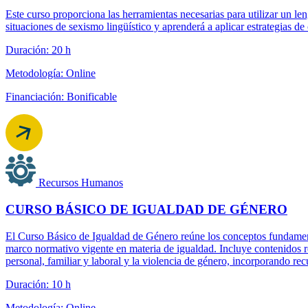
Este curso proporciona las herramientas necesarias para utilizar un le
situaciones de sexismo lingüístico y aprenderá a aplicar estrategias d
Duración: 20 h
Metodología: Online
Financiación: Bonificable
Recursos Humanos
CURSO BÁSICO DE IGUALDAD DE GÉNERO
El Curso Básico de Igualdad de Género reúne los conceptos fundamenta
marco normativo vigente en materia de igualdad. Incluye contenidos re
personal, familiar y laboral y la violencia de género, incorporando re
Duración: 10 h
Metodología: Online