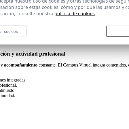
 acepta nuestro uso de cookies y otras tecnologías de segui
mación sobre estas cookies, cómo y por qué las usamos y
ración, consulte nuestra
política de cookies
.
 sexo
ar cookies
Rechazar todas las cookies
Aceptar
ión y actividad profesional
 y
acompañamiento
constante. El Campus Virtual integra contenidos,
nes integradas.
ofesional.
ntinuado.
tinuidad.