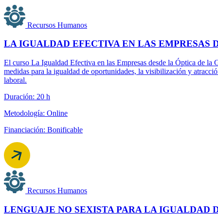
Recursos Humanos
LA IGUALDAD EFECTIVA EN LAS EMPRESAS D
El curso La Igualdad Efectiva en las Empresas desde la Óptica de la G
medidas para la igualdad de oportunidades, la visibilización y atracci
laboral.
Duración: 20 h
Metodología: Online
Financiación: Bonificable
Recursos Humanos
LENGUAJE NO SEXISTA PARA LA IGUALDAD 