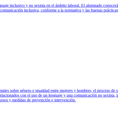
nguaje inclusivo y no sexista en el ámbito laboral. El alumnado conocerá
e comunicación inclusiva, conforme a la normativa y las buenas prácticas
les sobre género e igualdad entre mujeres y hombres, el proceso de so
lacionados con el uso de un lenguaje y una comunicación no sexista, la d
cursos y medidas de prevención e intervención.