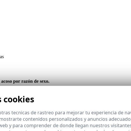
mas
acoso por razón de sexo.
s cookies
el acoso sexual y el acoso por razón de sexo
tras tecnicas de rastreo para mejorar tu experiencia de n
mostrarte contenidos personalizados y anuncios adecuados,
 web y para comprender de donde llegan nuestros visitantes
s personales y del acoso digital.