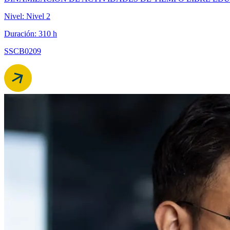
Nivel: Nivel 2
Duración: 310 h
SSCB0209