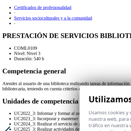
Certificados de profesionalidad
·
Servicios socioculturales y a la comunidad
·
PRESTACIÓN DE SERVICIOS BIBLIO
COML0109
Nivel: Nivel 3
Duración: 540 h
Competencia general
Atender al usuario de una biblioteca realizando tareas de información
bibliotecaria, teniendo en cuenta criterios de calidad.
Utilizamo
Unidades de competencia
Usamos cookies y o
UC2022_3: Informar y formar al usuario de la biblioteca
nuestra web, para 
UC2023_3: Incorporar y mantener los fondos de la colección de 
UC2024_3: Realizar el servicio de préstamo bibliotecario.
tráfico en nuestra
UC2025_3: Realizar actividades de extensión cultural y bibliote